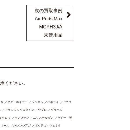
次の買取事例
Air Pods Max
MGYH3J/A
未使用品
承ください。
メガ
タグ・ホイヤー
シャネル
パネライ
ゼニス
ス
アランシルベスタイン
ウブロ
グラハム
ラクロワ
モンブラン
ユリスナルダン
ラドー 等
ィオール
バレンシアガ
ボッテガ・ヴェネタ