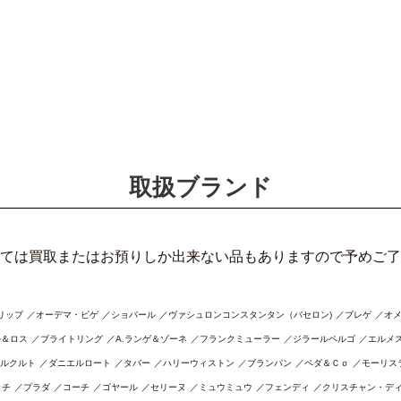
取扱ブランド
ては買取またはお預りしか出来ない品もありますので予めご了
リップ
オーデマ・ピゲ
ショパール
ヴァシュロンコンスタンタン（バセロン)
ブレゲ
オ
ル＆ロス
ブライトリング
A.ランゲ＆ゾーネ
フランクミューラー
ジラールペルゴ
エルメ
ルクルト
ダニエルロート
タバー
ハリーウィストン
ブランパン
ペダ＆Ｃｏ
モーリス
ッチ
プラダ
コーチ
ゴヤール
セリーヌ
ミュウミュウ
フェンディ
クリスチャン・デ