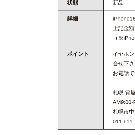
状態
新品
詳細
iPhon
上記金額
（※iP
ポイント
イヤホン
合せ下さ
お電話で
札幌 質
AM9:00
札幌市中央
011-611