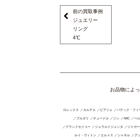
前の買取事例
ジュエリー
リング
4℃
お品物によっ
ロレックス
カルテエ
ピアジェ
パテック・フィ
ブルガリ
チュードル
ジン
IWC
ベ
グランドセイコー
ジェラルドジェンタ
ジャガー
ルイ・ヴィトン
エルメス
シャネル
グ