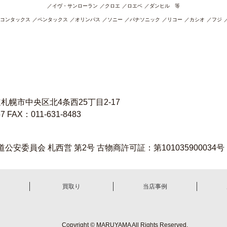
イヴ・サンローラン
クロエ
ロエベ
ダンヒル 等
コンタックス
ペンタックス
オリンパス
ソニー
パナソニック
リコー
カシオ
フジ
海道札幌市中央区北4条西25丁目2-17
57
FAX：011-631-8483
公安委員会 札西営 第2号
古物商許可証：第101035900034号
買取り
当店事例
Copyright © MARUYAMA All Rights Reserved.