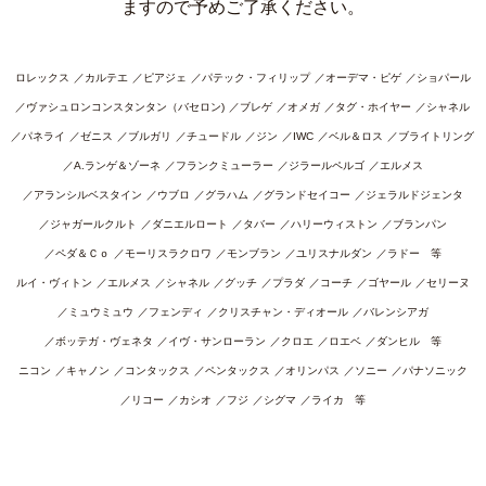
ますので予めご了承ください。
ロレックス
カルテエ
ピアジェ
パテック・フィリップ
オーデマ・ピゲ
ショパール
ヴァシュロンコンスタンタン（バセロン)
ブレゲ
オメガ
タグ・ホイヤー
シャネル
パネライ
ゼニス
ブルガリ
チュードル
ジン
IWC
ベル＆ロス
ブライトリング
A.ランゲ＆ゾーネ
フランクミューラー
ジラールペルゴ
エルメス
アランシルベスタイン
ウブロ
グラハム
グランドセイコー
ジェラルドジェンタ
ジャガールクルト
ダニエルロート
タバー
ハリーウィストン
ブランパン
ペダ＆Ｃｏ
モーリスラクロワ
モンブラン
ユリスナルダン
ラドー 等
ルイ・ヴィトン
エルメス
シャネル
グッチ
プラダ
コーチ
ゴヤール
セリーヌ
ミュウミュウ
フェンディ
クリスチャン・ディオール
バレンシアガ
ボッテガ・ヴェネタ
イヴ・サンローラン
クロエ
ロエベ
ダンヒル 等
ニコン
キャノン
コンタックス
ペンタックス
オリンパス
ソニー
パナソニック
リコー
カシオ
フジ
シグマ
ライカ 等