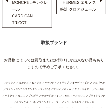
MONCREL モンクレ
HERMES エルメス
ール
時計 クロアジュール
CARDIGAN
TRICOT
取扱ブランド
お品物によっては買取またはお預りしか出来ない品もあり
ますので予めご了承ください。
ロレックス
カルテエ
ピアジェ
パテック・フィリップ
オーデマ・ピゲ
ショパール
ヴァシュロンコンスタンタン（バセロン)
ブレゲ
オメガ
タグ・ホイヤー
シャネル
パネライ
ゼニス
ブルガリ
チュードル
ジン
IWC
ベル＆ロス
ブライトリング
A.ランゲ＆ゾーネ
フランクミューラー
ジラールペルゴ
エルメス