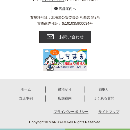
TEL：
011-611-7757
FAX：011-631-8483
店舗案内へ
質屋許可証：北海道公安委員会 札西営 第2号
古物商許可証：第101035900034号
お問い合わせ
ホーム
質預かり
買取り
当店事例
店舗案内
よくある質問
プライバシーポリシー
サイトマップ
Copyright © MARUYAMA All Rights Reserved.