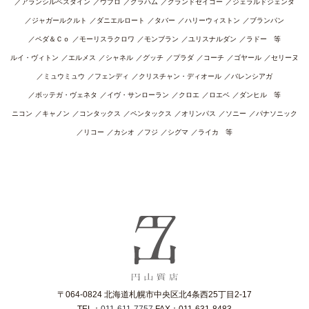
アランシルベスタイン
ウブロ
グラハム
グランドセイコー
ジェラルドジェンタ
ジャガールクルト
ダニエルロート
タバー
ハリーウィストン
ブランパン
ペダ＆Ｃｏ
モーリスラクロワ
モンブラン
ユリスナルダン
ラドー 等
ルイ・ヴィトン
エルメス
シャネル
グッチ
プラダ
コーチ
ゴヤール
セリーヌ
ミュウミュウ
フェンディ
クリスチャン・ディオール
バレンシアガ
ボッテガ・ヴェネタ
イヴ・サンローラン
クロエ
ロエベ
ダンヒル 等
ニコン
キャノン
コンタックス
ペンタックス
オリンパス
ソニー
パナソニック
リコー
カシオ
フジ
シグマ
ライカ 等
〒064-0824 北海道札幌市中央区北4条西25丁目2-17