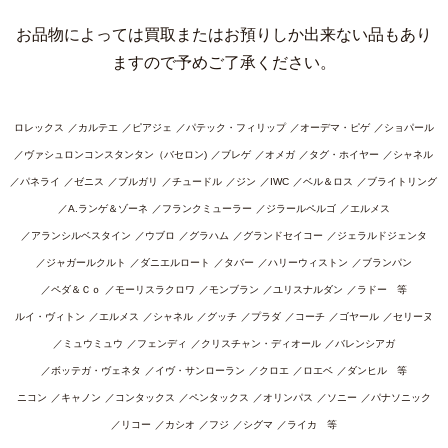
お品物によっては買取またはお預りしか出来ない品もあり
ますので予めご了承ください。
ロレックス
カルテエ
ピアジェ
パテック・フィリップ
オーデマ・ピゲ
ショパール
ヴァシュロンコンスタンタン（バセロン)
ブレゲ
オメガ
タグ・ホイヤー
シャネル
パネライ
ゼニス
ブルガリ
チュードル
ジン
IWC
ベル＆ロス
ブライトリング
A.ランゲ＆ゾーネ
フランクミューラー
ジラールペルゴ
エルメス
アランシルベスタイン
ウブロ
グラハム
グランドセイコー
ジェラルドジェンタ
ジャガールクルト
ダニエルロート
タバー
ハリーウィストン
ブランパン
ペダ＆Ｃｏ
モーリスラクロワ
モンブラン
ユリスナルダン
ラドー 等
ルイ・ヴィトン
エルメス
シャネル
グッチ
プラダ
コーチ
ゴヤール
セリーヌ
ミュウミュウ
フェンディ
クリスチャン・ディオール
バレンシアガ
ボッテガ・ヴェネタ
イヴ・サンローラン
クロエ
ロエベ
ダンヒル 等
ニコン
キャノン
コンタックス
ペンタックス
オリンパス
ソニー
パナソニック
リコー
カシオ
フジ
シグマ
ライカ 等